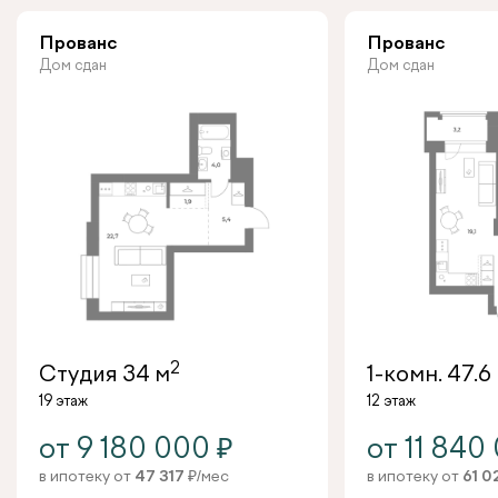
Прованс
Прованс
Дом сдан
Дом сдан
2
Студия
34 м
1-комн.
47.6
19 этаж
12 этаж
от 9 180 000 ₽
от 11 840
в ипотеку от
47 317
₽/мес
в ипотеку от
61 0