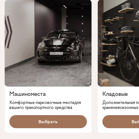
Машиноместа
Кладовые
Комфортные парковочные места
для
Дополнительная п
вашего транспортного средства
хранения
сезонных 
Выбрать
Вы