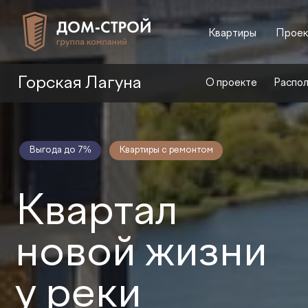
Квартиры
Проек
Горская Лагуна
О проекте
Распо
Выгода до 7%
Квартиры с ремонтом
Квартал
новой жизни
у реки