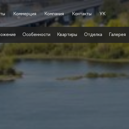
ты
Коммерция
Компания
Контакты
УК
ложение
Особенности
Квартиры
Отделка
Галерея